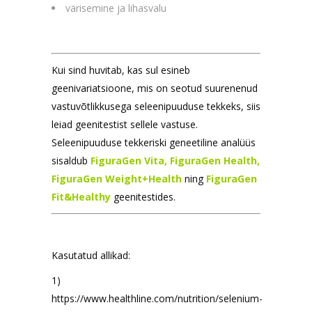
värisemine ja lihasvalu
Kui sind huvitab, kas sul esineb
geenivariatsioone, mis on seotud suurenenud
vastuvõtlikkusega seleenipuuduse tekkeks, siis
leiad geenitestist sellele vastuse.
Seleenipuuduse tekkeriski geneetiline analüüs
sisaldub
FiguraGen Vita,
FiguraGen Health,
FiguraGen Weight+Health
ning
FiguraGen
Fit&Healthy
geenitestides.
Kasutatud allikad:
1)
https://www.healthline.com/nutrition/selenium-