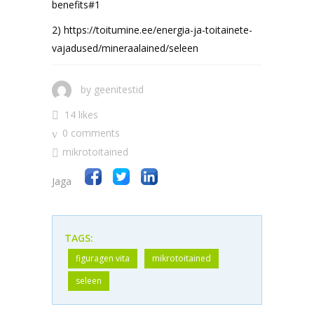
benefits#1
2) https://toitumine.ee/energia-ja-toitainete-
vajadused/mineraalained/seleen
by
geenitestid
14 likes
0 comments
mikrotoitained
Jaga
TAGS:
figuragen vita
mikrotoitained
seleen