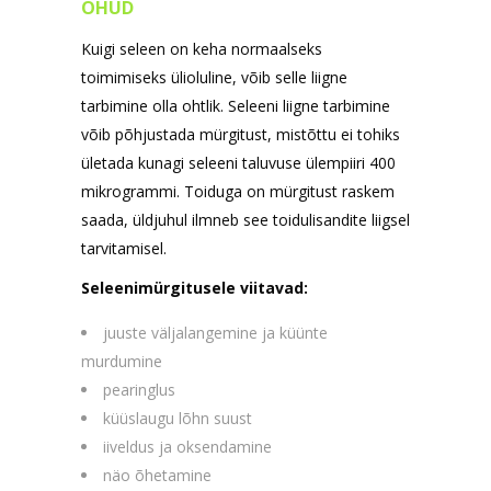
OHUD
Kuigi seleen on keha normaalseks
toimimiseks ülioluline, võib selle liigne
tarbimine olla ohtlik. Seleeni liigne tarbimine
võib põhjustada mürgitust, mistõttu ei tohiks
ületada kunagi seleeni taluvuse ülempiiri 400
mikrogrammi. Toiduga on mürgitust raskem
saada, üldjuhul ilmneb see toidulisandite liigsel
tarvitamisel.
Seleenimürgitusele viitavad:
juuste väljalangemine ja küünte
murdumine
pearinglus
küüslaugu lõhn suust
iiveldus ja oksendamine
näo õhetamine