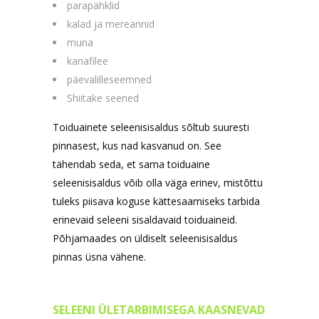
parapähklid
kalad ja mereannid
muna
kanafilee
päevalilleseemned
Shiitake seened
Toiduainete seleenisisaldus sõltub suuresti
pinnasest, kus nad kasvanud on. See
tähendab seda, et sama toiduaine
seleenisisaldus võib olla väga erinev, mistõttu
tuleks piisava koguse kättesaamiseks tarbida
erinevaid seleeni sisaldavaid toiduaineid.
Põhjamaades on üldiselt seleenisisaldus
pinnas üsna vähene.
SELEENI ÜLETARBIMISEGA KAASNEVAD