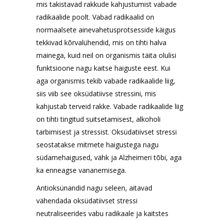
mis takistavad rakkude kahjustumist vabade
radikaalide poolt. Vabad radikaalid on
normaalsete ainevahetusprotsesside käigus
tekkivad kõrvalühendid, mis on tihti halva
mainega, kuid neil on organismis täita olulisi
funktsioone nagu kaitse haiguste eest. Kui
aga organismis tekib vabade radikaalide liig,
siis viib see oksüdatiivse stressini, mis
kahjustab terveid rakke. Vabade radikaalide liig
on tihti tingitud suitsetamisest, alkoholi
tarbimisest ja stressist. Oksüdatiivset stressi
seostatakse mitmete haigustega nagu
südamehaigused, vähk ja Alzheimeri tõbi, aga
ka enneagse vananemisega.
Antioksünandid nagu seleen, aitavad
vähendada oksüdatiivset stressi
neutraliseerides vabu radikaale ja kaitstes