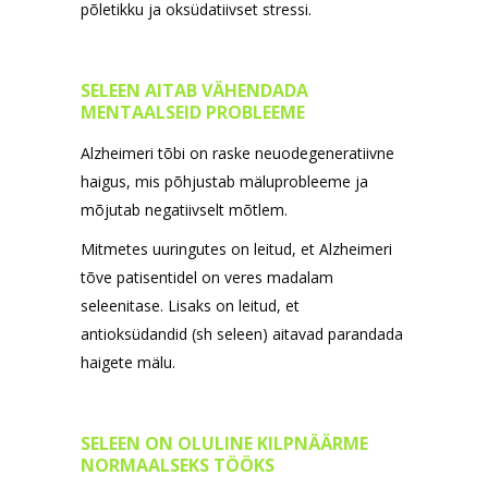
põletikku ja oksüdatiivset stressi.
SELEEN AITAB VÄHENDADA
MENTAALSEID PROBLEEME
Alzheimeri tõbi on raske neuodegeneratiivne
haigus, mis põhjustab mäluprobleeme ja
mõjutab negatiivselt mõtlem.
Mitmetes uuringutes on leitud, et Alzheimeri
tõve patisentidel on veres madalam
seleenitase. Lisaks on leitud, et
antioksüdandid (sh seleen) aitavad parandada
haigete mälu.
SELEEN ON OLULINE KILPNÄÄRME
NORMAALSEKS TÖÖKS