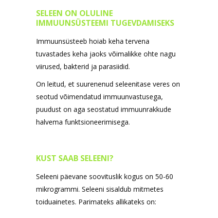
SELEEN ON OLULINE
IMMUUNSÜSTEEMI TUGEVDAMISEKS
Immuunsüsteeb hoiab keha tervena
tuvastades keha jaoks võimalikke ohte nagu
viirused, bakterid ja parasiidid.
On leitud, et suurenenud seleenitase veres on
seotud võimendatud immuunvastusega,
puudust on aga seostatud immuunrakkude
halvema funktsioneerimisega.
KUST SAAB SELEENI?
Seleeni päevane soovituslik kogus on 50-60
mikrogrammi. Seleeni sisaldub mitmetes
toiduainetes. Parimateks allikateks on: