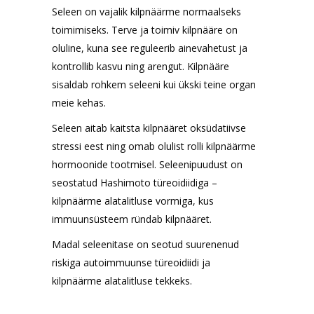
Seleen on vajalik kilpnäärme normaalseks
toimimiseks. Terve ja toimiv kilpnääre on
oluline, kuna see reguleerib ainevahetust ja
kontrollib kasvu ning arengut. Kilpnääre
sisaldab rohkem seleeni kui ükski teine organ
meie kehas.
Seleen aitab kaitsta kilpnääret oksüdatiivse
stressi eest ning omab olulist rolli kilpnäärme
hormoonide tootmisel. Seleenipuudust on
seostatud Hashimoto türeoidiidiga –
kilpnäärme alatalitluse vormiga, kus
immuunsüsteem ründab kilpnääret.
Madal seleenitase on seotud suurenenud
riskiga autoimmuunse türeoidiidi ja
kilpnäärme alatalitluse tekkeks.