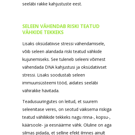
seeläbi rakke kahjustuste eest.
SELEEN VÄHENDAB RISKI TEATUD
VÄHKIDE TEKKEKS
Lisaks oksüdatiivse stressi vähendamisele,
võib seleen alandada riski teatud vähkide
kujunemiseks. See tuleneb seleeni võimest
vähendada DNA kahjustusi ja oksüdatiivset
stressi. Lisaks soodustab seleen
immuunsüsteemi tööd, aidates seeläbi
vähirakke hävitada.
Teadusuuringutes on leitud, et suurem
seleenitase veres, on seotud väiksema riskiga
teatud vähiliikide tekkeks nagu rinna-, kopsu-,
käärsoole- ja eesnäärme vähk. Oluline on aga
silmas pidada, et selline efekt ilmnes ainult