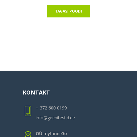
TAGASI POODI
KONTAKT
+ 372 600 0199
info@geenitestid.ee
OÜ myInnerGo