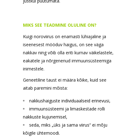
justkui puutumata.
MIKS SEE TEADMINE OLULINE ON?
Kuigi noroviirus on enamasti lühiajaline ja
iseenesest mööduv haigus, on see väga
nakkav ning võib olla eriti kurnav väikelastele,
eakatele ja nõrgenenud immuunsüsteemiga
inimestele.
Geneetiline taust ei määra kõike, kuid see
aitab paremini mõista:
nakkushaiguste individuaalseid erinevusi,
immuunsüsteemi ja limaskestade rolli
nakkuste kujunemisel,
seda, miks „üks ja sama viirus“ ei mõju
kõigile ühtemoodi.