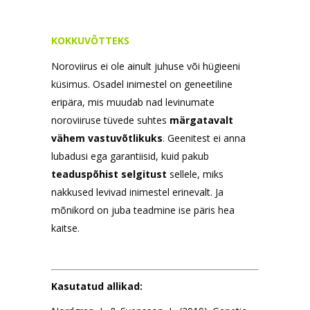
KOKKUVÕTTEKS
Noroviirus ei ole ainult juhuse või hügieeni
küsimus. Osadel inimestel on geneetiline
eripära, mis muudab nad levinumate
noroviiruse tüvede suhtes
märgatavalt
vähem vastuvõtlikuks
. Geenitest ei anna
lubadusi ega garantiisid, kuid pakub
teaduspõhist selgitust
sellele, miks
nakkused levivad inimestel erinevalt. Ja
mõnikord on juba teadmine ise päris hea
kaitse.
Kasutatud allikad: