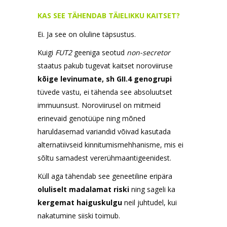
KAS SEE TÄHENDAB TÄIELIKKU KAITSET?
Ei. Ja see on oluline täpsustus.
Kuigi
FUT2
geeniga seotud
non-secretor
staatus pakub tugevat kaitset noroviiruse
kõige levinumate, sh GII.4 genogrupi
tüvede vastu, ei tähenda see absoluutset
immuunsust. Noroviirusel on mitmeid
erinevaid genotüüpe ning mõned
haruldasemad variandid võivad kasutada
alternatiivseid kinnitumismehhanisme, mis ei
sõltu samadest vererühmaantigeenidest.
Küll aga tähendab see geneetiline eripära
oluliselt madalamat riski
ning sageli ka
kergemat haiguskulgu
neil juhtudel, kui
nakatumine siiski toimub.