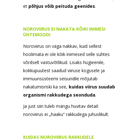
et
põhjus võib peituda geenides
.
NOROVIIRUS EI NAKATA KÕIKI INIMESI
ÜHTEMOODI
Noroviirus on väga nakkav, kuid sellest
hoolimata ei ole kõik inimesed selle suhtes
võrdselt vastuvõtlikud. Lisaks hügieenile,
kokkupuutest saadud viiruse kogusele ja
immuunsüsteemi seisundile mõjutab
nakatumisriski ka see,
kuidas viirus suudab
organismi rakkudega seonduda
.
Ja just siin tuleb mängu huvitav detail:
noroviirus ei „haaku“ rakkudega juhuslikult.
KUIDAS NOROVIIRUS RAKKUDELE