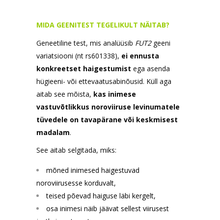
MIDA GEENITEST TEGELIKULT NÄITAB?
Geneetiline test, mis analüüsib
FUT2
geeni
variatsiooni (nt rs601338),
ei ennusta
konkreetset haigestumist
ega asenda
hügieeni- või ettevaatusabinõusid. Küll aga
aitab see mõista,
kas inimese
vastuvõtlikkus noroviiruse levinumatele
tüvedele on tavapärane või keskmisest
madalam
.
See aitab selgitada, miks:
mõned inimesed haigestuvad
noroviirusesse korduvalt,
teised põevad haiguse läbi kergelt,
osa inimesi näib jäävat sellest viirusest