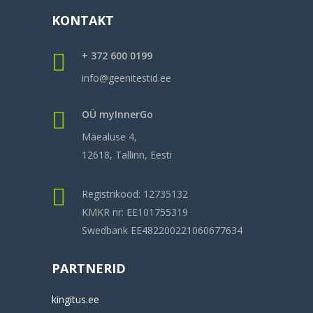
KONTAKT
+ 372 600 0199
info@geenitestid.ee
OÜ myInnerGo
Mäealuse 4,
12618, Tallinn, Eesti
Registrikood: 12735132
KMKR nr: EE101755319
Swedbank EE482200221060677634
PARTNERID
kingitus.ee