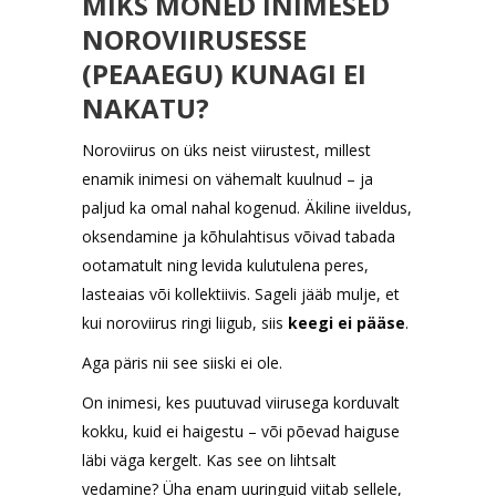
MIKS MÕNED INIMESED
NOROVIIRUSESSE
(PEAAEGU) KUNAGI EI
NAKATU?
Noroviirus on üks neist viirustest, millest
enamik inimesi on vähemalt kuulnud – ja
paljud ka omal nahal kogenud. Äkiline iiveldus,
oksendamine ja kõhulahtisus võivad tabada
ootamatult ning levida kulutulena peres,
lasteaias või kollektiivis. Sageli jääb mulje, et
kui noroviirus ringi liigub, siis
keegi ei pääse
.
Aga päris nii see siiski ei ole.
On inimesi, kes puutuvad viirusega korduvalt
kokku, kuid ei haigestu – või põevad haiguse
läbi väga kergelt. Kas see on lihtsalt
vedamine? Üha enam uuringuid viitab sellele,