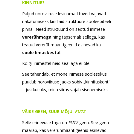
KINNITUB?
Paljud noroviiruse levinumad tüved vajavad
nakatumiseks kindlaid struktuure sooleepiteeli
pinnal. Need struktuurid on seotud inimese
vererühmaga
ning täpsemalt sellega, kas
teatud vererühmaantigeenid esinevad ka
soole limaskestal
.
Kõigil inimestel neid seal aga ei ole.
See tähendab, et mõne inimese soolestikus
puudub noroviiruse jaoks sobiv „kinnituskoht“
– justkui uks, mida viirus vajab sisenemiseks.
VÄIKE GEEN, SUUR MÕJU:
FUT2
Selle erinevuse taga on
FUT2
geen. See geen
määrab, kas vererühmaantigeenid esinevad