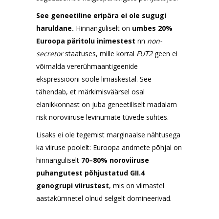
See geneetiline eripära ei ole sugugi
haruldane.
Hinnanguliselt on
umbes 20%
Euroopa päritolu inimestest
nn
non-
secretor
staatuses, mille korral
FUT2
geen ei
võimalda vererühmaantigeenide
ekspressiooni soole limaskestal. See
tähendab, et märkimisväärsel osal
elanikkonnast on juba geneetiliselt madalam
risk noroviiruse levinumate tüvede suhtes.
Lisaks ei ole tegemist marginaalse nähtusega
ka viiruse poolelt: Euroopa andmete põhjal on
hinnanguliselt
70–80% noroviiruse
puhangutest põhjustatud GII.4
genogrupi viirustest
, mis on viimastel
aastakümnetel olnud selgelt domineerivad.