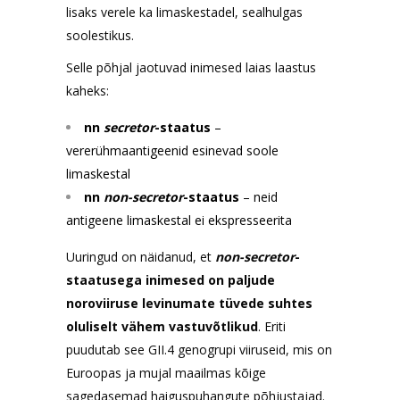
lisaks verele ka limaskestadel, sealhulgas
soolestikus.
Selle põhjal jaotuvad inimesed laias laastus
kaheks:
nn
secretor
-staatus
–
vererühmaantigeenid esinevad soole
limaskestal
nn
non-secretor
-staatus
– neid
antigeene limaskestal ei ekspresseerita
Uuringud on näidanud, et
non-secretor
-
staatusega inimesed on paljude
noroviiruse levinumate tüvede suhtes
oluliselt vähem vastuvõtlikud
. Eriti
puudutab see GII.4 genogrupi viiruseid, mis on
Euroopas ja mujal maailmas kõige
sagedasemad haiguspuhangute põhjustajad.