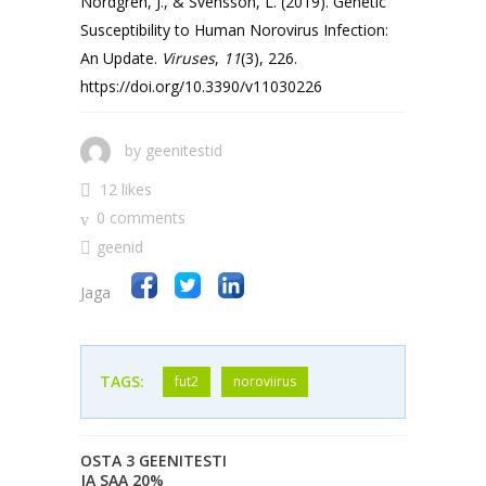
Nordgren, J., & Svensson, L. (2019). Genetic
Susceptibility to Human Norovirus Infection:
An Update.
Viruses
,
11
(3), 226.
https://doi.org/10.3390/v11030226
by
geenitestid
12 likes
0 comments
geenid
Jaga
TAGS:
fut2
noroviirus
OSTA 3 GEENITESTI
JA SAA 20%