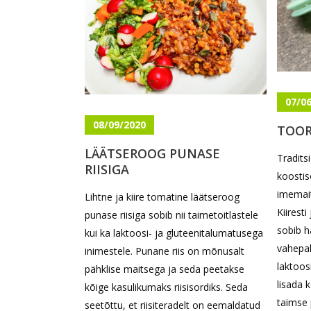
07/0
08/09/2020
TOOR
LÄÄTSEROOG PUNASE
Tradits
RIISIGA
koostis
imemait
Lihtne ja kiire tomatine läätseroog
Kiiresti
punase riisiga sobib nii taimetoitlastele
sobib h
kui ka laktoosi- ja gluteenitalumatusega
vahepal
inimestele. Punane riis on mõnusalt
laktoos
pähklise maitsega ja seda peetakse
lisada 
kõige kasulikumaks riisisordiks. Seda
taimse 
seetõttu, et riisiteradelt on eemaldatud