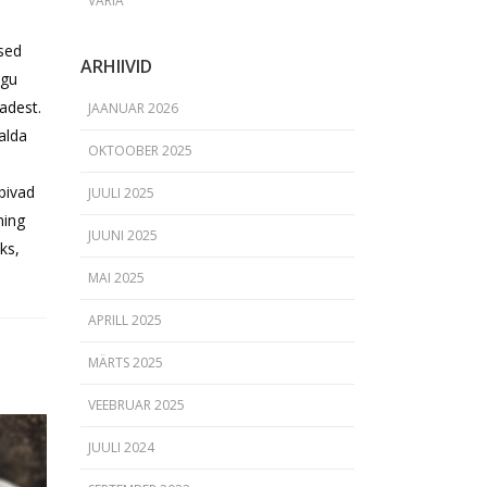
VARIA
sed
ARHIIVID
agu
adest.
JAANUAR 2026
salda
OKTOOBER 2025
bivad
JUULI 2025
ning
JUUNI 2025
ks,
MAI 2025
APRILL 2025
MÄRTS 2025
VEEBRUAR 2025
JUULI 2024