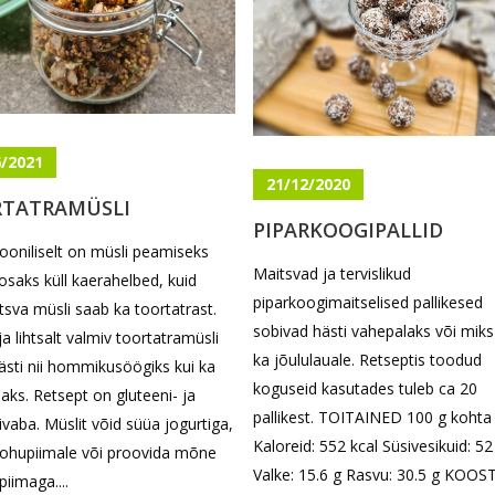
6/2021
21/12/2020
TATRAMÜSLI
PIPARKOOGIPALLID
iooniliselt on müsli peamiseks
Maitsvad ja tervislikud
osaks küll kaerahelbed, kuid
piparkoogimaitselised pallikesed
sva müsli saab ka toortatrast.
sobivad hästi vahepalaks või miks
 ja lihtsalt valmiv toortatramüsli
ka jõululauale. Retseptis toodud
ästi nii hommikusöögiks kui ka
koguseid kasutades tuleb ca 20
aks. Retsept on gluteeni- ja
pallikest. TOITAINED 100 g kohta
ivaba. Müslit võid süüa jogurtiga,
Kaloreid: 552 kcal Süsivesikuid: 52
kohupiimale või proovida mõne
Valke: 15.6 g Rasvu: 30.5 g KOOST
piimaga....