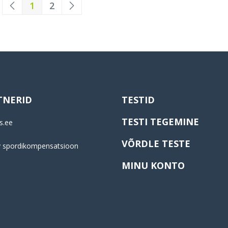
1
2
TNERID
TESTID
TESTI TEGEMINE
s.ee
VÕRDLE TESTE
y spordikompensatsioon
MINU KONTO