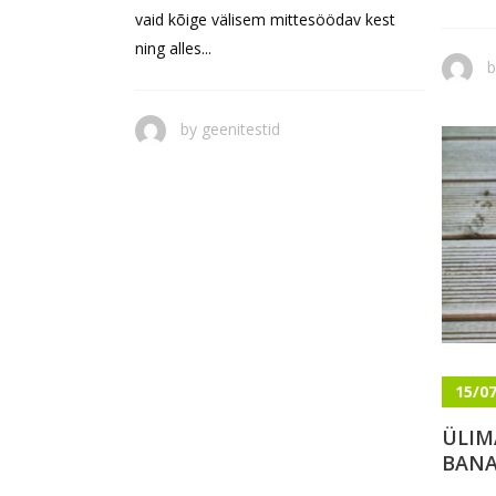
vaid kõige välisem mittesöödav kest
ning alles...
by
geenitestid
15/0
ÜLIM
BANA