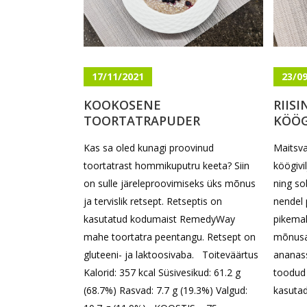
17/11/2021
23/0
KOOKOSENE
RIIS
TOORTATRAPUDER
KÖÖG
Kas sa oled kunagi proovinud
Maitsva
toortatrast hommikuputru keeta? Siin
köögivil
on sulle järeleproovimiseks üks mõnus
ning so
ja tervislik retsept. Retseptis on
nendel 
kasutatud kodumaist RemedyWay
pikemal
mahe toortatra peentangu. Retsept on
mõnusa
gluteeni- ja laktoosivaba. Toiteväärtus
ananass
Kalorid: 357 kcal Süsivesikud: 61.2 g
toodud 
(68.7%) Rasvad: 7.7 g (19.3%) Valgud:
kasutad