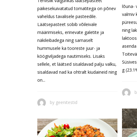
Tervislik valgurikas läätsepasteet
lõuna- v
päikesekuivatatud tomatitega on põnev
valmiv 
vaheldus tavalisele pasteedile.
püreesu
Läätsepasteet sobib võileivale
ning la
määrimiseks, erinevate galetite ja
laktoos
näkileibadega ning sarnaselt
asenda
hummusele ka tooreste juur- ja
Toitevä
köögiviljadega nautimiseks. Lisaks
Süsives
sellele, et läätsed sisaldavad palju valku,
g (23.1%
sisaldavad nad ka ohtralt kiudaineid ning
on...
by
geenitestid