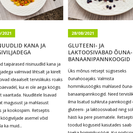
9/2021
28/08/2021
INUUDLID KANA JA
GLUTEENI- JA
IVILJADEGA
LAKTOOSIVABAD ÕUNA-
BANAANIPANNKOOGID
d taipärased riisinuudlid kana ja
Üks mõnus retsept sügiseseks
jadega valmivad lihtsalt ja kiirelt
õunahooajaks. Valmista
bivad ideaalselt tervislikuks roaks
hommikusöögiks mahlased õuna
päevadel, kui ei ole aega köögis
banaanipannkoogid. Need tervisli
t vaaritada. Nuudlitele lisavad
ilma lisatud suhkruta pannkoogid
t magusust ja mahlasust
gluteeni- ja laktoosivabad ning so
 ja kookospiim. Retseptis
hästi ka pere pisematele. Retsepti
köögiviljade asemel võid
toodud koguseid kasutades saab
a ka muid...
toeka hommikusöögi. Kui portsjo