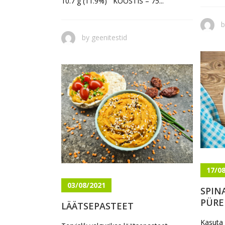
10.7 g (11.9%) KOOSTIS – 75...
by
geenitestid
17/0
03/08/2021
SPIN
PÜRE
LÄÄTSEPASTEET
Kasuta 