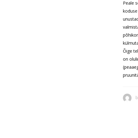
Peale se
koduse 
unustad
valmist
põhikom
külmuta
Õige te
on olul
(peaaeg
pruunitä