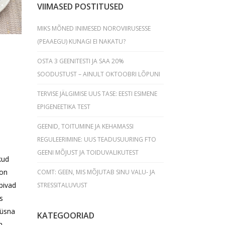
VIIMASED POSTITUSED
MIKS MÕNED INIMESED NOROVIIRUSESSE
(PEAAEGU) KUNAGI EI NAKATU?
OSTA 3 GEENITESTI JA SAA 20%
SOODUSTUST – AINULT OKTOOBRI LÕPUNI
TERVISE JÄLGIMISE UUS TASE: EESTI ESIMENE
EPIGENEETIKA TEST
GEENID, TOITUMINE JA KEHAMASSI
REGULEERIMINE: UUS TEADUSUURING FTO
-
GEENI MÕJUST JA TOIDUVALIKUTEST
kud
 on
COMT: GEEN, MIS MÕJUTAB SINU VALU- JA
bivad
STRESSITALUVUST
s
 üsna
KATEGOORIAD
n