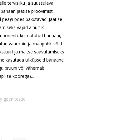
lle tervisliku ja suussulava
banaanijäätise proovimist
 peagi poes pakutavad. Jäätise
amiseks vajad ainult 3
ponenti: külmutatud banaani,
tud vaarikaid ja maapähklivõid.
kstuuri ja maitse saavutamiseks
ine kasutada üliküpseid banaane
u pruuni või vähemalt
pilise koorega)....
by
geenitestid