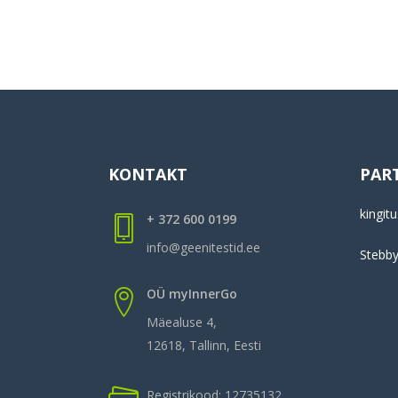
KONTAKT
PAR
kingitu
+ 372 600 0199
info@geenitestid.ee
Stebb
OÜ myInnerGo
Mäealuse 4,
12618, Tallinn, Eesti
Registrikood: 12735132