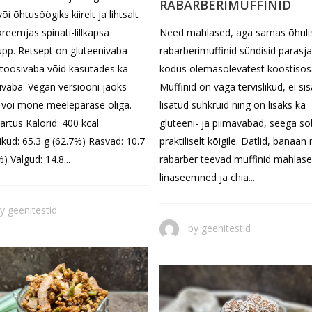
RABARBERIMUFFINID
õi õhtusöögiks kiirelt ja lihtsalt
Need mahlased, aga samas õhuli
kreemjas spinati-lillkapsa
rabarberimuffinid sündisid parasj
pp. Retsept on gluteenivaba
kodus olemasolevatest koostisos
ktoosivaba võid kasutades ka
Muffinid on väga tervislikud, ei si
ivaba. Vegan versiooni jaoks
lisatud suhkruid ning on lisaks ka
 või mõne meelepärase õliga.
gluteeni- ja piimavabad, seega so
ärtus Kalorid: 400 kcal
praktiliselt kõigile. Datlid, banaan 
ikud: 65.3 g (62.7%) Rasvad: 10.7
rabarber teevad muffinid mahlase
) Valgud: 14.8...
linaseemned ja chia...
by
geenitestid
by
geenitestid