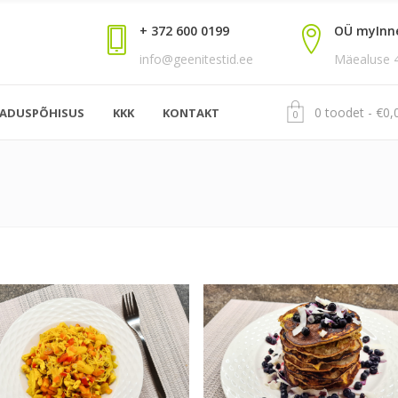
+ 372 600 0199
OÜ myInn
info@geenitestid.ee
Mäealuse 4,
0 toodet
€
0,
EADUSPÕHISUS
KKK
KONTAKT
0