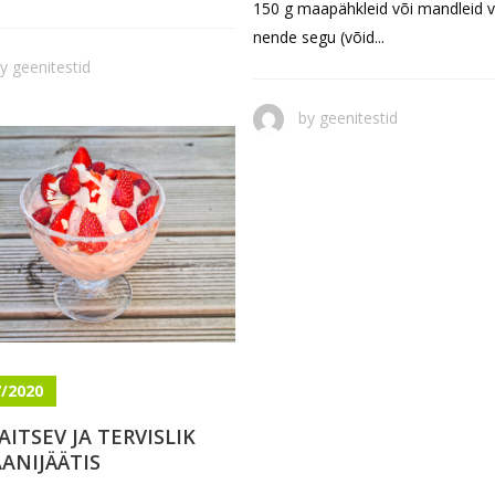
150 g maapähkleid või mandleid v
nende segu (võid...
by
geenitestid
by
geenitestid
7/2020
AITSEV JA TERVISLIK
ANIJÄÄTIS