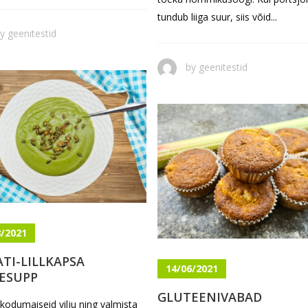
tundub liiga suur, siis võid...
by
geenitestid
by
geenitestid
8/2021
ATI-LILLKAPSA
14/06/2021
ESUPP
GLUTEENIVABAD
kodumaiseid vilju ning valmista