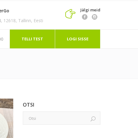
Jälgi meid
erGo
 12618, Tallinn, Eesti
TELLI TEST
LOGI SISSE
00
OTSI