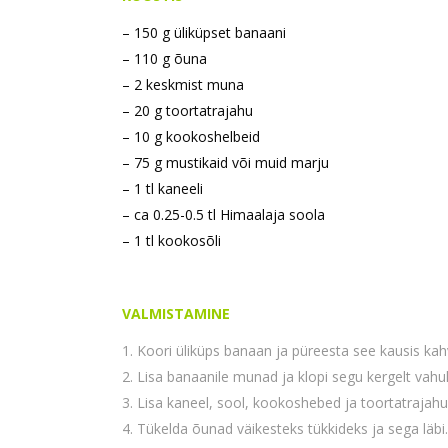
– 150 g üliküpset banaani
– 110 g õuna
– 2 keskmist muna
– 20 g toortatrajahu
– 10 g kookoshelbeid
– 75 g mustikaid või muid marju
– 1 tl kaneeli
– ca 0.25-0.5 tl Himaalaja soola
– 1 tl kookosõli
VALMISTAMINE
Koori üliküps banaan ja püreesta see kausis kahv
Lisa banaanile munad ja klopi segu kergelt vahul
Lisa kaneel, sool, kookoshebed ja toortatrajahu
Tükelda õunad väikesteks tükkideks ja sega läbi.