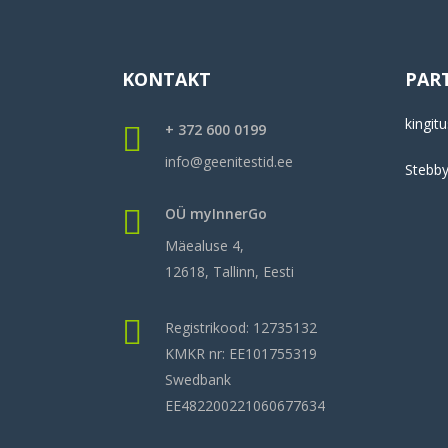
KONTAKT
PAR
kingitu
+ 372 600 0199
info@geenitestid.ee
Stebb
OÜ myInnerGo
Mäealuse 4,
12618, Tallinn, Eesti
Registrikood: 12735132
KMKR nr: EE101755319
Swedbank
EE482200221060677634