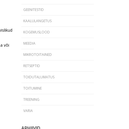
GEENITESTID
KAALULANGETUS
islikud
KOGEMUSLOOD
MEEDIA
a või
MIKROTOITAINED
RETSEPTID
TOIDUTALUMATUS
TOITUMINE
TREENING
VARIA
ARHIIVID