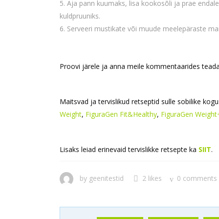
Aja pann kuumaks, lisa kookosõli ja prae enda
kuldpruuniks.
Serveeri mustikate või muude meelepäraste marj
Proovi järele ja anna meile kommentaarides tead
Maitsvad ja tervislikud retseptid sulle sobilike kog
Weight
,
FiguraGen Fit&Healthy
,
FiguraGen Weight
Lisaks leiad erinevaid tervislikke retsepte ka
SIIT
.
by
geenitestid
2 likes
0 comments