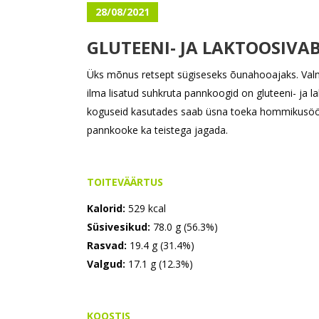
28/08/2021
GLUTEENI- JA LAKTOOSI
Üks mõnus retsept sügiseseks õunahooajaks. Val
ilma lisatud suhkruta pannkoogid on gluteeni- ja l
koguseid kasutades saab üsna toeka hommikusöögi.
pannkooke ka teistega jagada.
TOITEVÄÄRTUS
Kalorid:
529 kcal
Süsivesikud:
78.0 g (56.3%)
Rasvad:
19.4 g (31.4%)
Valgud:
17.1 g (12.3%)
KOOSTIS