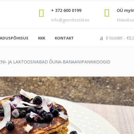
+ 372 600 0199
OÜ myI
info@geenitestid.ee
Mäealuse 
0 toodet
€
0,
EADUSPÕHISUS
KKK
KONTAKT
0
ENI- JA LAKTOOSIVABAD ÕUNA-BANAANIPANNKOOGID