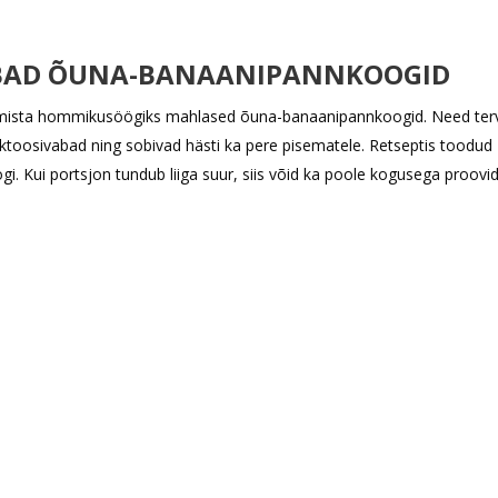
VABAD ÕUNA-BANAANIPANNKOOGID
mista hommikusöögiks mahlased õuna-banaanipannkoogid. Need terv
aktoosivabad ning sobivad hästi ka pere pisematele. Retseptis toodud
 Kui portsjon tundub liiga suur, siis võid ka poole kogusega proovid