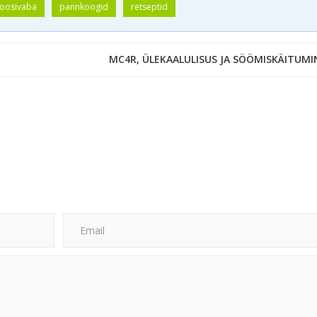
toosivaba
pannkoogid
retseptid
MC4R, ÜLEKAALULISUS JA SÖÖMISKÄITUMI