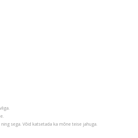
liga.
e.
 ning sega. Võid katsetada ka mõne teise jahuga.