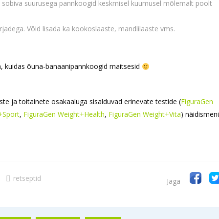
le sobiva suurusega pannkoogid keskmisel kuumusel mõlemalt poolt
adega. Võid lisada ka kookoslaaste, mandlilaaste vms.
a, kuidas õuna-banaanipannkoogid maitsesid
uste ja toitainete osakaaluga sisalduvad erinevate testide (
FiguraGen
+Sport
,
FiguraGen Weight+Health
,
FiguraGen Weight+Vita
) näidismen
retseptid
Jaga