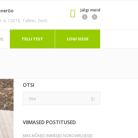
Jälgi meid
nnerGo
4, 12618, Tallinn, Eesti
TELLI TEST
LOGI SISSE
00
OTSI
VIIMASED POSTITUSED
MIKS MÕNED INIMESED NOROVIIRUSESSE