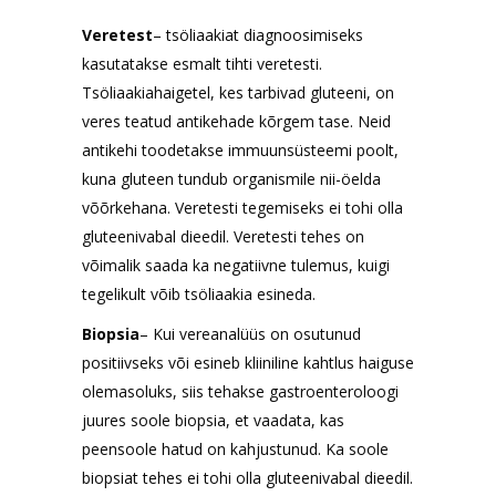
Veretest
– tsöliaakiat diagnoosimiseks
kasutatakse esmalt tihti veretesti.
Tsöliaakiahaigetel, kes tarbivad gluteeni, on
veres teatud antikehade kõrgem tase. Neid
antikehi toodetakse immuunsüsteemi poolt,
kuna gluteen tundub organismile nii-öelda
võõrkehana. Veretesti tegemiseks ei tohi olla
gluteenivabal dieedil. Veretesti tehes on
võimalik saada ka negatiivne tulemus, kuigi
tegelikult võib tsöliaakia esineda.
Biopsia
– Kui vereanalüüs on osutunud
positiivseks või esineb kliiniline kahtlus haiguse
olemasoluks, siis tehakse gastroenteroloogi
juures soole biopsia, et vaadata, kas
peensoole hatud on kahjustunud. Ka soole
biopsiat tehes ei tohi olla gluteenivabal dieedil.