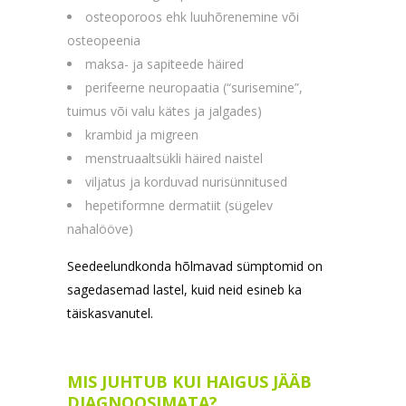
osteoporoos ehk luuhõrenemine või
osteopeenia
maksa- ja sapiteede häired
perifeerne neuropaatia (“surisemine”,
tuimus või valu kätes ja jalgades)
krambid ja migreen
menstruaaltsükli häired naistel
viljatus ja korduvad nurisünnitused
hepetiformne dermatiit (sügelev
nahalööve)
Seedeelundkonda hõlmavad sümptomid on
sagedasemad lastel, kuid neid esineb ka
täiskasvanutel.
MIS JUHTUB KUI HAIGUS JÄÄB
DIAGNOOSIMATA?