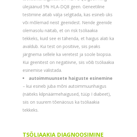
ülejäänud 5% HLA-DQ8 geen. Geneetiline
testimine aitab välja selgitada, kas esineb üks
või mõlemad neist geenidest. Nende geenide
olemasolu näitab, et on risk tsöliaakia
tekkeks, kuid see ei tähenda, et haigus alati ka
avaldub. Kui test on positiive, siis peaks
järgnema sellele ka veretest ja soole biopsia.
Kui geenitest on negatiivne, siis võib tsöliaakia
esinemise välistada.
autoimmuunsete haiguste esinemine
– kui esineb juba mõni autoimmuunhaigus
(näiteks kilpnäärmehaigused, tüüp I diabeet),
siis on suurem tõenäosus ka tsöliaakia
tekkeks.
TSÖLIAAKIA DIAGNOOSIMINE