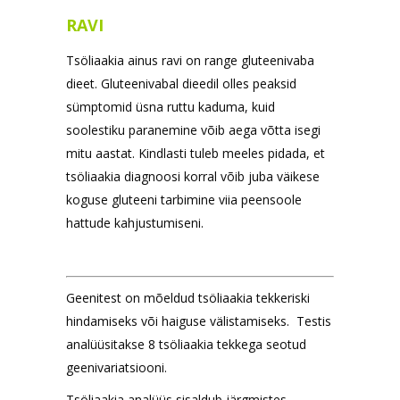
RAVI
Tsöliaakia ainus ravi on range gluteenivaba
dieet. Gluteenivabal dieedil olles peaksid
sümptomid üsna ruttu kaduma, kuid
soolestiku paranemine võib aega võtta isegi
mitu aastat. Kindlasti tuleb meeles pidada, et
tsöliaakia diagnoosi korral võib juba väikese
koguse gluteeni tarbimine viia peensoole
hattude kahjustumiseni.
Geenitest on mõeldud tsöliaakia tekkeriski
hindamiseks või haiguse välistamiseks. Testis
analüüsitakse 8 tsöliaakia tekkega seotud
geenivariatsiooni.
Tsöliaakia analüüs sisaldub järgmistes