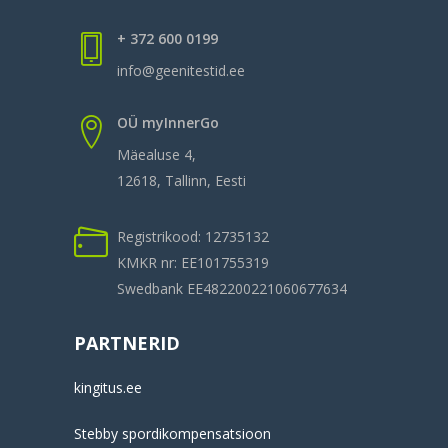
+ 372 600 0199
info@geenitestid.ee
OÜ myInnerGo
Mäealuse 4,
12618, Tallinn, Eesti
Registrikood: 12735132
KMKR nr: EE101755319
Swedbank EE482200221060677634
PARTNERID
kingitus.ee
Stebby spordikompensatsioon