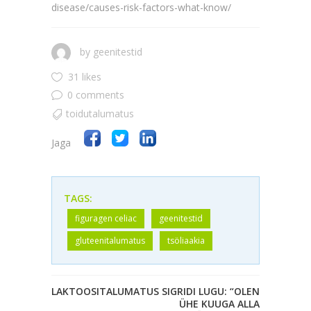
disease/causes-risk-factors-what-know/
by
geenitestid
31 likes
0 comments
toidutalumatus
Jaga
TAGS:
figuragen celiac
geenitestid
gluteenitalumatus
tsöliaakia
LAKTOOSITALUMATUS
SIGRIDI LUGU: “OLEN
ÜHE KUUGA ALLA