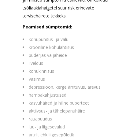
tsöliaakiahaigetel suur risk erinevate
tervisehäirete tekkeks.
Peamised sümptomid:
kõhupuhitus- ja valu
krooniline kõhulahtisus
puderjas väljaheide
iiveldus
kõhukinnisus
väsimus
depressioon, kerge ärrituvus, ärevus
hambakahjustused
kasvuhäired ja hiline puberteet
aktiivsus- ja tähelepanuhäire
rauapuudus
luu- ja liigesevalud
artriit ehk liigesepõletik