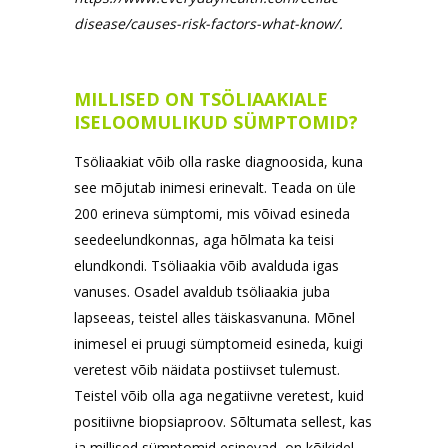
disease/causes-risk-factors-what-know/.
MILLISED ON TSÖLIAAKIALE
ISELOOMULIKUD SÜMPTOMID?
Tsöliaakiat võib olla raske diagnoosida, kuna
see mõjutab inimesi erinevalt. Teada on üle
200 erineva sümptomi, mis võivad esineda
seedeelundkonnas, aga hõlmata ka teisi
elundkondi. Tsöliaakia võib avalduda igas
vanuses. Osadel avaldub tsöliaakia juba
lapseeas, teistel alles täiskasvanuna. Mõnel
inimesel ei pruugi sümptomeid esineda, kuigi
veretest võib näidata postiivset tulemust.
Teistel võib olla aga negatiivne veretest, kuid
positiivne biopsiaproov. Sõltumata sellest, kas
ja millised sümptomid esinevad, on kõikidel