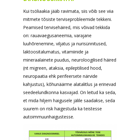
Kui tsöliaakia jääb ravimata, siis võib see viia
mitmete tõsiste terviseprobleemide tekkeni.
Peamised tervisehäired, mis võivad tekkida
on: rauavaegusaneemia, varajane
luuhõrenemine, viljatus ja nurisünnitused,
laktoositalumatus, vitamiinide ja
mineraalainete puudus, neuroloogilised häired
(nt migreen, ataksia, epileptilised hood,
neuropaatia ehk perifeersete närvide
kahjustus), kõhunäärme alatalitlus ja erinevad
seedeelundkonna kasvajad. On leitud ka seda,
et mida hiljem haigusele jälile saadakse, seda
suurem on risk haigestuda ka teistesse
autoimmuunhaigustesse.