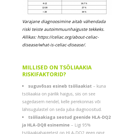
Varajane diagnoosimine aitab vähendada
riski teiste autoimmuunhaiguste tekkeks.
Allikas: https://celiac.org/about-celiac-
disease/what-is-celiac-disease/.
MILLISED ON TSÖLIAAKIA
RISKIFAKTORID?
suguvõsas esineb tsöliaakiat
– kuna
tsöliaakia on pärilik haigus, siis on see
sagedasem nendel, kelle perekonnas või
lähisugulastel on seda juba diagnoositud.
tsöliaakiaga seotud geenide HLA-DQ2
ja HLA-DQ8 esinemine
– Ligi 95%
tsöliaakiahaigetest on HLA-DQ2 geen ning