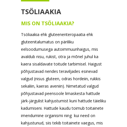
TSÖLIAAKIA
MIS ON TSÖLIAAKIA?
Tsöliaakia ehk gluteenenteropaatia ehk
gluteenitalumatus on päriliku
eelsoodumusega autoimmuunhaigus, mis
avaldub nisu, rukist, otra ja mõnel juhul ka
kaera sisaldavate toitude tarbimisel. Haigust
põhjustavad nendes teraviljades esinevad
valgud (nisus gluteen, odras hordeiin, rukkis
sekaliin, kaeras aveniin). Nimetatud valgud
põhjustavad peensoole limaskesta hattude
järk-järgulist kahjustumist kuni hattude täieliku
kadumiseni. Hattude kaudu toimub toitainete
imendumine organismi ning kui need on
kahjustunud, siis tekib toitainete vaegus, mis