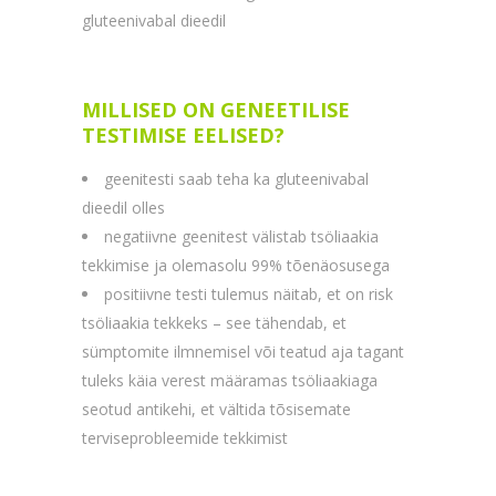
gluteenivabal dieedil
MILLISED ON GENEETILISE
TESTIMISE EELISED?
geenitesti saab teha ka gluteenivabal
dieedil olles
negatiivne geenitest välistab tsöliaakia
tekkimise ja olemasolu 99% tõenäosusega
positiivne testi tulemus näitab, et on risk
tsöliaakia tekkeks – see tähendab, et
sümptomite ilmnemisel või teatud aja tagant
tuleks käia verest määramas tsöliaakiaga
seotud antikehi, et vältida tõsisemate
terviseprobleemide tekkimist