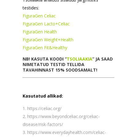
testides:
FiguraGen Celiac
FiguraGen Lacto+Celiac
FiguraGen Health
FiguraGen Weight+Health
FiguraGen Fit&Healthy
NB! KASUTA KOODI “
TSOLIAAKIA
” JA SAAD
NIMETATUD TESTID TELLIDA
TAVAHINNAST 15% SOODSAMALT!
Kasutatud allikad:
https://celiac.org/
https://www.beyondceliac.org/celiac-
disease/risk-factors/
https://www.everydayhealth.com/celiac-