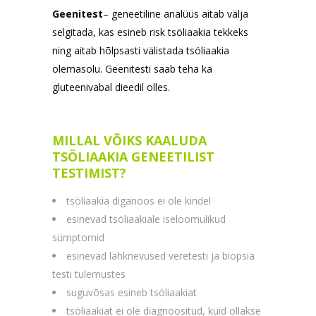
Geenitest
– geneetiline analüüs aitab välja
selgitada, kas esineb risk tsöliaakia tekkeks
ning aitab hõlpsasti välistada tsöliaakia
olemasolu. Geenitesti saab teha ka
gluteenivabal dieedil olles.
MILLAL VÕIKS KAALUDA
TSÖLIAAKIA GENEETILIST
TESTIMIST?
tsöliaakia diganoos ei ole kindel
esinevad tsöliaakiale iseloomulikud
sümptomid
esinevad lahknevused veretesti ja biopsia
testi tulemustes
suguvõsas esineb tsöliaakiat
tsöliaakiat ei ole diagnoositud, kuid ollakse