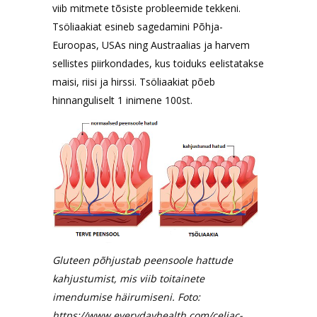
viib mitmete tõsiste probleemide tekkeni.
Tsöliaakiat esineb sagedamini Põhja-
Euroopas, USAs ning Austraalias ja harvem
sellistes piirkondades, kus toiduks eelistatakse
maisi, riisi ja hirssi. Tsöliaakiat põeb
hinnanguliselt 1 inimene 100st.
Gluteen põhjustab peensoole hattude
kahjustumist, mis viib toitainete
imendumise häirumiseni. Foto:
https://www.everydayhealth.com/celiac-