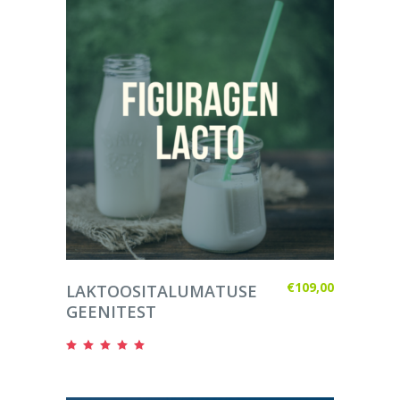
LISA KORVI
€
109,00
LAKTOOSITALUMATUSE
GEENITEST
Hinnanguga
5.00
/ 5