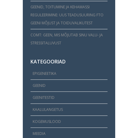
GEENID, TOITUMINE JA KEHAMASSI
REGULEERIMINE: UUS TEADUSUURING FTO
GEENI MÕJUST JA TOIDUVALIKUTEST
COMT: GEEN, MIS MÕJUTAB SINU VALU- JA
STRESSITALUVUST
KATEGOORIAD
EPIGENEETIKA
GEENID
GEENITESTID
KAALULANGETUS
KOGEMUSLOOD
MEEDIA