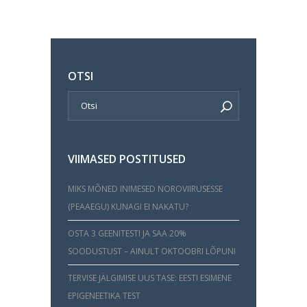
OTSI
VIIMASED POSTITUSED
MIKS MÕNED INIMESED NOROVIIRUSESSE
(PEAAEGU) KUNAGI EI NAKATU?
OSTA 3 GEENITESTI JA SAA 20%
SOODUSTUST – AINULT OKTOOBRI LÕPUNI
TERVISE JÄLGIMISE UUS TASE: EESTI ESIMENE
EPIGENEETIKA TEST