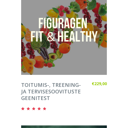
LISA KORVI
€
229,00
TOITUMIS-, TREENING-
JA TERVISESOOVITUSTE
GEENITEST
Hinnanguga
4.89
/ 5