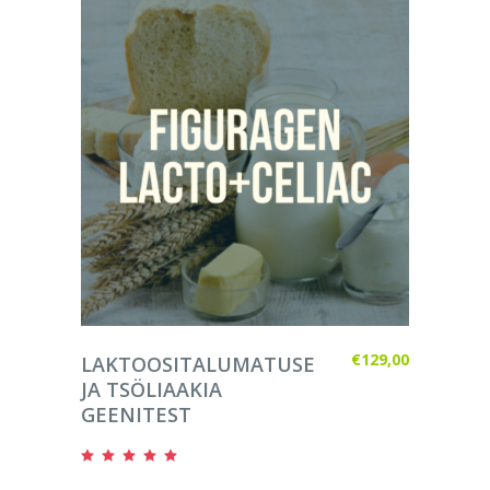
LISA KORVI
€
129,00
LAKTOOSITALUMATUSE
JA TSÖLIAAKIA
GEENITEST
Hinnanguga
5.00
/ 5