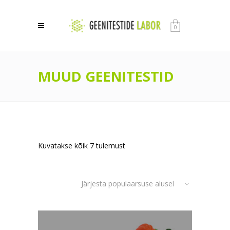
0
MUUD GEENITESTID
Sorted
Kuvatakse kõik 7 tulemust
by
Järjesta populaarsuse alusel
popularity