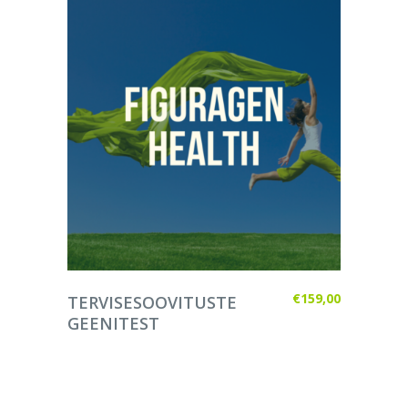
LISA KORVI
€
159,00
TERVISESOOVITUSTE
GEENITEST