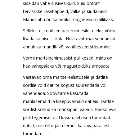
sisaldab vähe süsivesikuid, kuid ohtralt
tervislikke rasvhappeid, valke ja kiudaineid.
Mandlijahu on ka heaks magneesiumiallikaks.
Selleks, et maitsed paremini esile tuleks, võiks
lisada ka pisut soola. Huvitavat maitsenüanssi
annab ka mandli- või vanilliessentsi lisamine.
Vormi martsipanimassist pallikesed, mida on
hea vahepalaks või magustoiduks ampsata.
Vastavalt oma maitse-eelistusele ja datlite
sordile võid datlite kogust suurendada või
vähendada. Soovitame kasutada
mahlasemaid ja kleepuvamaid datleid. Datlite
sordist sõltub ka martsipani värvus. Käesoleva
pildi tegemisel olid kasutusel üsna tumedad
datlid, mistõttu jäi tulemus ka tavapärasest
tumedam.