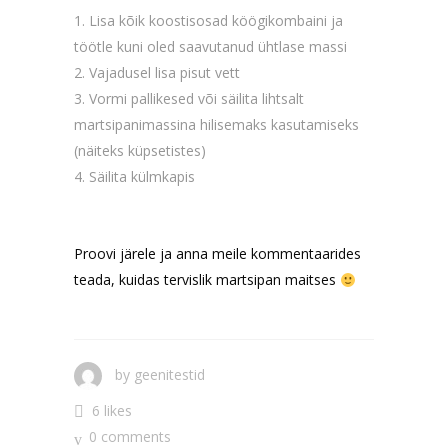
Lisa kõik koostisosad köögikombaini ja
töötle kuni oled saavutanud ühtlase massi
Vajadusel lisa pisut vett
Vormi pallikesed või säilita lihtsalt
martsipanimassina hilisemaks kasutamiseks
(näiteks küpsetistes)
Säilita külmkapis
Proovi järele ja anna meile kommentaarides
teada, kuidas tervislik martsipan maitses
by
geenitestid
6 likes
0 comments