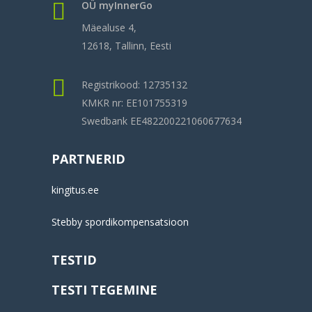
OÜ myInnerGo
Mäealuse 4,
12618, Tallinn, Eesti
Registrikood: 12735132
KMKR nr: EE101755319
Swedbank EE482200221060677634
PARTNERID
kingitus.ee
Stebby spordikompensatsioon
TESTID
TESTI TEGEMINE