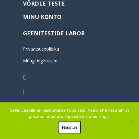
VÕRDLE TESTE
MINU KONTO
GEENITESTIDE LABOR
Privaatsuspoliitika
Müügitingimused
Sellel veebilehel kasutatakse küpsiseid. Veebilehe kasutamist
jätkates nõustute küpsiste kasutamisega.
© 2014-2026 OÜ MYINNERGO
Nõustun