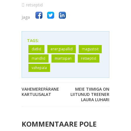
retseptid
Jaga
TAGS:
datlid
energiapallid
magustoit
mandlid
martsipan
retseptid
vahepala
VAHEMEREPÄRANE
MEIE TIIMIGA ON
KARTULISALAT
LIITUNUD TREENER
LAURA LUHARI
KOMMENTAARE POLE