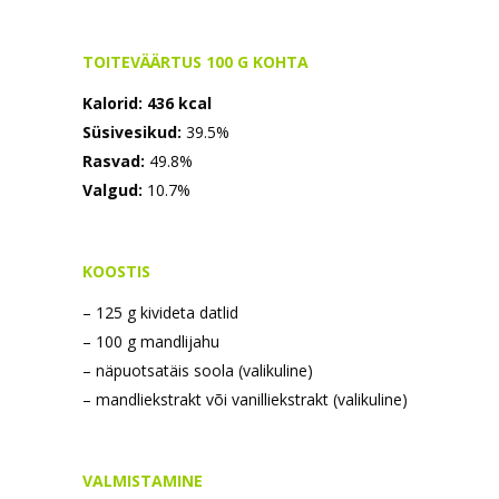
TOITEVÄÄRTUS 100 G KOHTA
Kalorid:
436 kcal
Süsivesikud:
39.5%
Rasvad:
49.8%
Valgud:
10.7%
KOOSTIS
– 125 g kivideta datlid
– 100 g mandlijahu
– näpuotsatäis soola (valikuline)
– mandliekstrakt või vanilliekstrakt (valikuline)
VALMISTAMINE