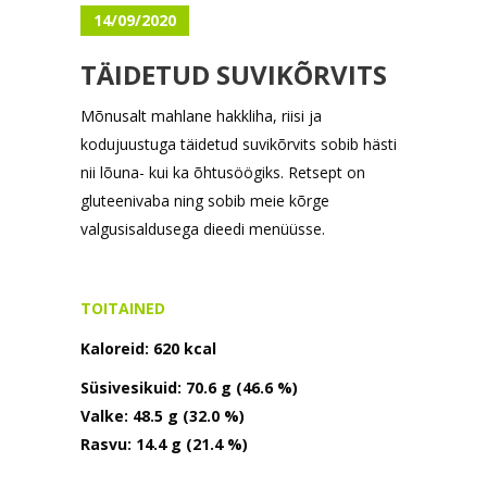
14/09/2020
TÄIDETUD SUVIKÕRVITS
Mõnusalt mahlane hakkliha, riisi ja
kodujuustuga täidetud suvikõrvits sobib hästi
nii lõuna- kui ka õhtusöögiks. Retsept on
gluteenivaba ning sobib meie kõrge
valgusisaldusega dieedi menüüsse.
TOITAINED
Kaloreid: 620
kcal
Süsivesikuid:
70.6 g (46.6 %)
Valke:
48.5 g (32.0 %)
Rasvu:
14.4 g (21.4 %)