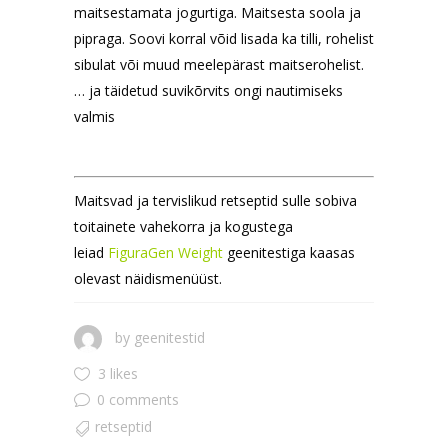
maitsestamata jogurtiga. Maitsesta soola ja
pipraga. Soovi korral võid lisada ka tilli, rohelist
sibulat või muud meelepärast maitserohelist.
… ja täidetud suvikõrvits ongi nautimiseks
valmis
Maitsvad ja tervislikud retseptid sulle sobiva
toitainete vahekorra ja kogustega
leiad
FiguraGen Weight
geenitestiga kaasas
olevast näidismenüüst.
by
geenitestid
3 likes
0 comments
retseptid