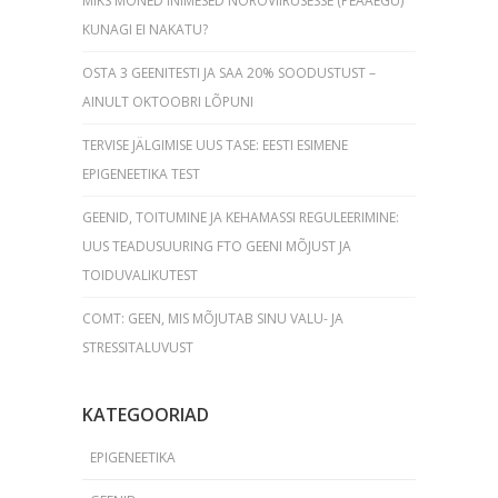
MIKS MÕNED INIMESED NOROVIIRUSESSE (PEAAEGU)
KUNAGI EI NAKATU?
OSTA 3 GEENITESTI JA SAA 20% SOODUSTUST –
AINULT OKTOOBRI LÕPUNI
TERVISE JÄLGIMISE UUS TASE: EESTI ESIMENE
EPIGENEETIKA TEST
GEENID, TOITUMINE JA KEHAMASSI REGULEERIMINE:
UUS TEADUSUURING FTO GEENI MÕJUST JA
TOIDUVALIKUTEST
COMT: GEEN, MIS MÕJUTAB SINU VALU- JA
STRESSITALUVUST
KATEGOORIAD
EPIGENEETIKA