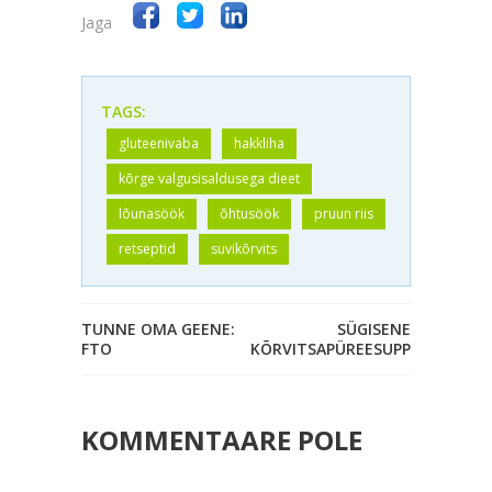
Jaga
TAGS:
gluteenivaba
hakkliha
kõrge valgusisaldusega dieet
lõunasöök
õhtusöök
pruun riis
retseptid
suvikõrvits
TUNNE OMA GEENE:
SÜGISENE
FTO
KÕRVITSAPÜREESUPP
KOMMENTAARE POLE