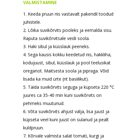
VALMISTAMINE
1. Keeda pruun riis vastavalt pakendil toodud
juhistele.
2. Lõika suvikõrvits pooleks ja eemalda sisu.
Raputa suvikõrvitsale veidi soola.
3. Haki sibul ja küüslauk peeneks.
4. Sega kausis kokku keedetud riis, hakkliha,
kodujuust, sibul, küüslauk ja pool teelusikat
oreganot. Maitsesta soola ja pipraga. Võid
lisada ka muid ürte (nt basiilikut).
5. Täida suvikõrvits seguga ja küpseta 220 °C
juures ca 35-40 min kuni suvikõrvits on
pehmeks muutunud.
6. Võta suvikõrvits ahjust välja, lisa juust ja
küpseta veel kuni juust on sulanud ja pealt
kuldpruun.
7. Kõrvale valmista salat tomati, kurgi ja