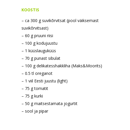
KOOSTIS
– ca 300 g suvikõrvitsat (pool väiksemast
suvikõrvitsast)
– 60 g pruuni riisi
– 100 g kodujuustu
– 1 küüslauguküüs
– 70 g punast sibulat
– 100 g delikatesshakkliha (Maks&Moorits)
– 0.5 tl oreganot
– 1 viil Eesti juustu (light)
– 75 g tomatit
– 75 g kurki
– 50 g maitsestamata jogurtit
– sool ja pipar