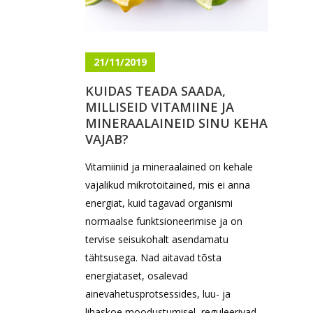
21/11/2019
KUIDAS TEADA SAADA,
MILLISEID VITAMIINE JA
MINERAALAINEID SINU KEHA
VAJAB?
Vitamiinid ja mineraalained on kehale
vajalikud mikrotoitained, mis ei anna
energiat, kuid tagavad organismi
normaalse funktsioneerimise ja on
tervise seisukohalt asendamatu
tähtsusega. Nad aitavad tõsta
energiataset, osalevad
ainevahetusprotsessides, luu- ja
lihaskoe moodustumisel, reguleerivad