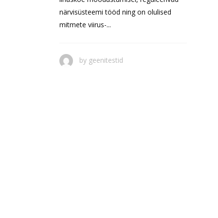
närvisüsteemi tööd ning on olulised
mitmete viirus-...
by
geenitestid