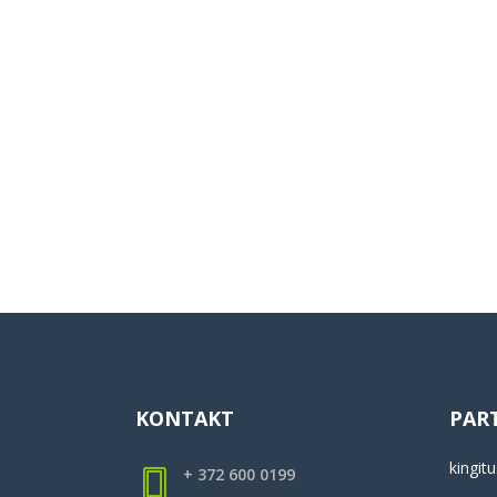
KONTAKT
PAR
kingitu
+ 372 600 0199