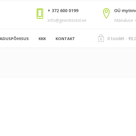
+ 372 600 0199
OÜ myInn
info@geenitestid.ee
Mäealuse 4,
0 toodet
€
0,
EADUSPÕHISUS
KKK
KONTAKT
0