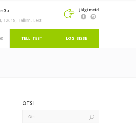
Jälgi meid
erGo
 12618, Tallinn, Eesti
TELLI TEST
LOGI SISSE
00
OTSI