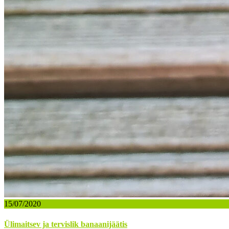
15/07/2020
Ülimaitsev ja tervislik banaanijäätis