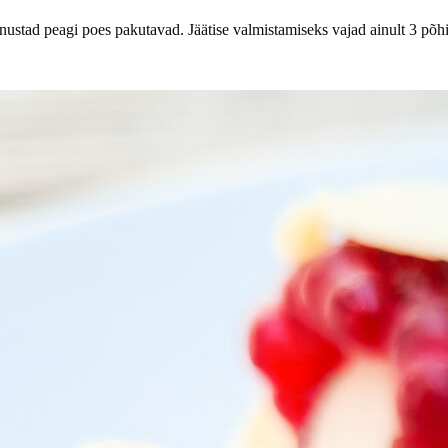
 unustad peagi poes pakutavad. Jäätise valmistamiseks vajad ainult 3 p