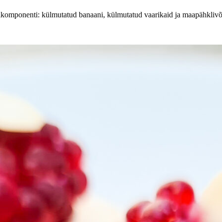
õhikomponenti: külmutatud banaani, külmutatud vaarikaid ja maapähklivõi