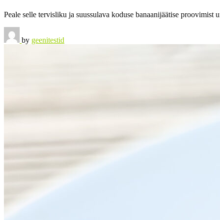
Peale selle tervisliku ja suussulava koduse banaanijäätise proovimist
by
geenitestid