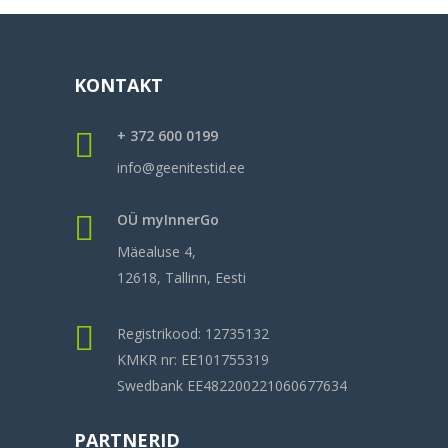
KONTAKT
+ 372 600 0199
info@geenitestid.ee
OÜ myInnerGo
Mäealuse 4,
12618, Tallinn, Eesti
Registrikood: 12735132
KMKR nr: EE101755319
Swedbank EE482200221060677634
PARTNERID