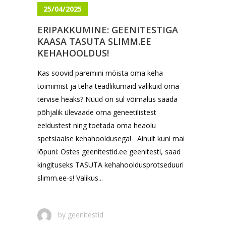
25/04/2025
ERIPAKKUMINE: GEENITESTIGA
KAASA TASUTA SLIMM.EE
KEHAHOOLDUS!
Kas soovid paremini mõista oma keha
toimimist ja teha teadlikumaid valikuid oma
tervise heaks? Nüüd on sul võimalus saada
põhjalik ülevaade oma geneetilistest
eeldustest ning toetada oma heaolu
spetsiaalse kehahooldusega! Ainult kuni mai
lõpuni: Ostes geenitestid.ee geenitesti, saad
kingituseks TASUTA kehahooldusprotseduuri
slimm.ee-s! Valikus...
by
geenitestid