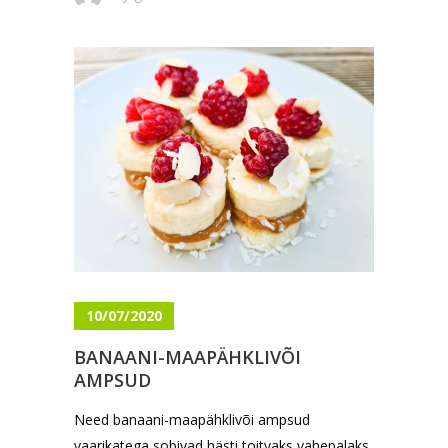
10/07/2020
BANAANI-MAAPÄHKLIVÕI
AMPSUD
Need banaani-maapähklivõi ampsud
vaarikatega sobivad hästi toitvaks vahepalaks