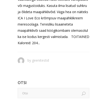
või magustoiduks. Kasuta ilma lisatud suhkru
ja õlideta maapähklivõid. Väga hea on näiteks
ICA I Love Eco krõmpsuv maapähklikreem
meresoolaga. Tervisliku lisaaineteta
maapähklivõi saad köögikombaini olemasolul
ka ise kodus kergesti valmistada. TOITAINED
Kaloreid: 204...
by
geenitestid
OTSI