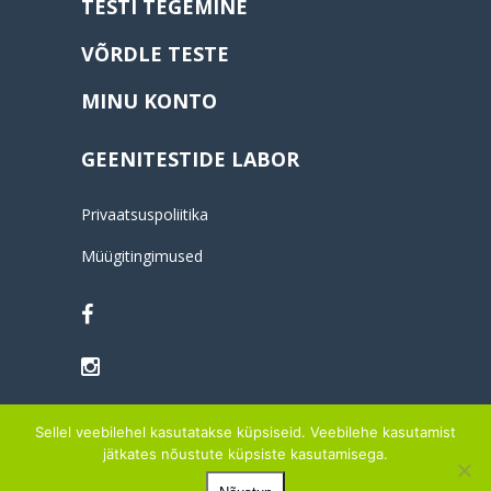
TESTI TEGEMINE
VÕRDLE TESTE
MINU KONTO
GEENITESTIDE LABOR
Privaatsuspoliitika
Müügitingimused
Sellel veebilehel kasutatakse küpsiseid. Veebilehe kasutamist
jätkates nõustute küpsiste kasutamisega.
© 2014-2026 OÜ MYINNERGO