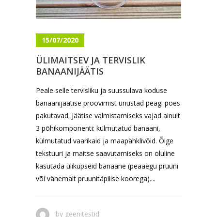
15/07/2020
ÜLIMAITSEV JA TERVISLIK
BANAANIJÄÄTIS
Peale selle tervisliku ja suussulava koduse
banaanijäätise proovimist unustad peagi poes
pakutavad. Jäätise valmistamiseks vajad ainult
3 põhikomponenti: külmutatud banaani,
külmutatud vaarikaid ja maapähklivõid. Õige
tekstuuri ja maitse saavutamiseks on oluline
kasutada üliküpseid banaane (peaaegu pruuni
või vähemalt pruunitäpilise koorega)....
by
geenitestid