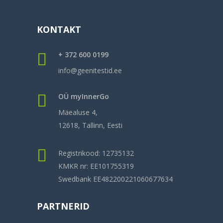
KONTAKT
+ 372 600 0199
info@geenitestid.ee
OÜ myInnerGo
Mäealuse 4,
12618, Tallinn, Eesti
Registrikood: 12735132
KMKR nr: EE101755319
Swedbank EE482200221060677634
PARTNERID