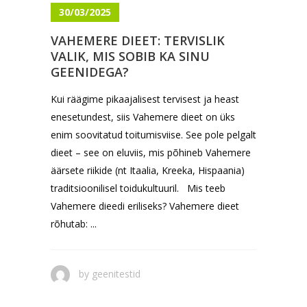
30/03/2025
VAHEMERE DIEET: TERVISLIK
VALIK, MIS SOBIB KA SINU
GEENIDEGA?
Kui räägime pikaajalisest tervisest ja heast
enesetundest, siis Vahemere dieet on üks
enim soovitatud toitumisviise. See pole pelgalt
dieet – see on eluviis, mis põhineb Vahemere
äärsete riikide (nt Itaalia, Kreeka, Hispaania)
traditsioonilisel toidukultuuril. Mis teeb
Vahemere dieedi eriliseks? Vahemere dieet
rõhutab: ...
by
geenitestid