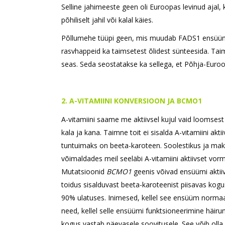
Selline jahimeeste geen oli Euroopas levinud ajal,
põhiliselt jahil või kalal käies.
Põllumehe tüüpi geen, mis muudab FADS1 ensüümi
rasvhappeid ka taimsetest õlidest sünteesida. Tai
seas. Seda seostatakse ka sellega, et Põhja-Euroop
2. A-VITAMIINI KONVERSIOON JA BCMO1
A-vitamiini saame me aktiivsel kujul vaid loomsest
kala ja kana. Taimne toit ei sisalda A-vitamiini akti
tuntuimaks on beeta-karoteen. Soolestikus ja m
võimaldades meil seeläbi A-vitamiini aktiivset vor
Mutatsioonid
BCMO1
geenis võivad ensüümi aktii
toidus sisalduvast beeta-karoteenist piisavas kogus
90% ulatuses. Inimesed, kellel see ensüüm normaals
need, kellel selle ensüümi funktsioneerimine häirun
kogus vastab päevasele soovitusele. See võib olla 