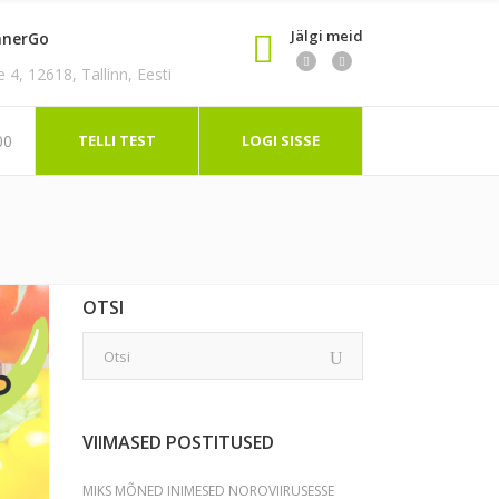
Jälgi meid
nnerGo
4, 12618, Tallinn, Eesti
TELLI TEST
LOGI SISSE
00
OTSI
VIIMASED POSTITUSED
MIKS MÕNED INIMESED NOROVIIRUSESSE