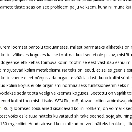
aimetoitlaste seas on see probleem palju väiksem, kuna nii muna kui
suurem loomset päritolu toiduainetes, millest parimateks allikateks on
koliini väikeses koguses ka ise tootma, kuid see ei ole piisav, mistõtt
dogeense ehk kehas toimuva koliini tootmise eest vastutab esnüüm
 mõjutavad koliini metabolismi. Näiteks on leitud, et selles geenis es
koliinivaene dieet põhjustada organite väärtalitlust, kuna koliini sünt
ud koliini kogus ei ole organismi normaalseks funktsioneerimiseks nii
tu võidakse seda toota veelgi väiksemas koguses. Seetõttu on vajalik t
enud koliini tootmist. Lisaks
PEMT
ile, mõjutavad koliini tarbimisvajad
T
. Kuigi loomsed toiduained sisaldavad koliini rohkem, on võimalik se
est võiks esile tuua näiteks kuivatatud shiitake seened, sojajahu ning
0 mg koliini. Head taimsed koliiniallikad on veel näiteks brokkoli, lill