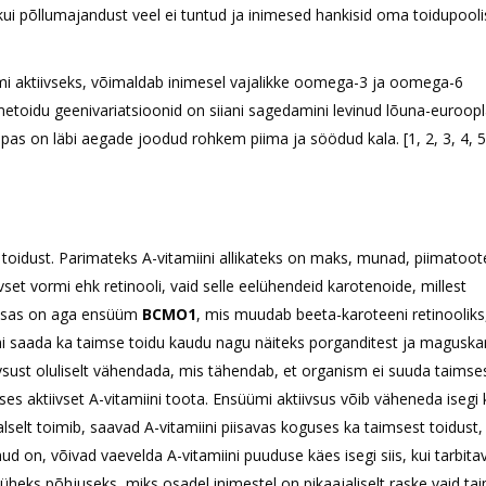
 kui põllumajandust veel ei tuntud ja inimesed hankisid oma toidupool
 aktiivseks, võimaldab inimesel vajalikke oomega-3 ja oomega-6
metoidu geenivariatsioonid on siiani sagedamini levinud lõuna-euroop
as on läbi aegade joodud rohkem piima ja söödud kala. [1, 2, 3, 4, 5
 toidust. Parimateks A-vitamiini allikateks on maks, munad, piimatoot
ivset vormi ehk retinooli, vaid selle eelühendeid karotenoide, millest
aksas on aga ensüüm
BCMO1
, mis muudab beeta-karoteeni retinooliks
mi saada ka taimse toidu kaudu nagu näiteks porganditest ja maguskart
vsust oluliselt vähendada, mis tähendab, et organism ei suuda taimse
es aktiivset A-vitamiini toota. Ensüümi aktiivsus võib väheneda isegi 
elt toimib, saavad A-vitamiini piisavas koguses ka taimsest toidust,
ud on, võivad vaevelda A-vitamiini puuduse käes isegi siis, kui tarbita
üheks põhjuseks, miks osadel inimestel on pikaajaliselt raske vaid tai