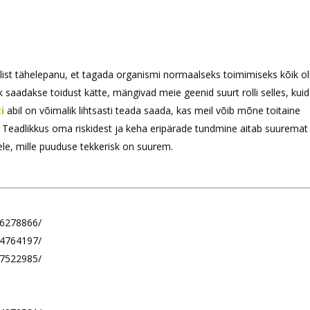
rilist tähelepanu, et tagada organismi normaalseks toimimiseks kõik ol
alik saadakse toidust kätte, mängivad meie geenid suurt rolli selles, kui
i
abil on võimalik lihtsasti teada saada, kas meil võib mõne toitaine
Teadlikkus oma riskidest ja keha eripärade tundmine aitab suuremat
ele, mille puuduse tekkerisk on suurem.
C6278866/
C4764197/
C7522985/