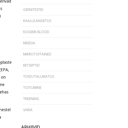
erivad
us
GEENITESTID
i
KAALULANGETUS
KOGEMUSLOOD
MEEDIA
MIKROTOITAINED
plaste
RETSEPTID
(EPA,
TOIDUTALUMATUS
 on
ene
TOITUMINE
kehas
TREENING
mestel
VARIA
a
.
ARHIIVID