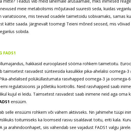
ga mitte? Teadus viib meid lähemale arusaamale, miks inimesed reage
 Erinevused meie metabolismis mõjutavad suuresti seda, kuidas veganl
on variatsioone, mis teevad osadele taimetoidu sobivamaks, samas ku
edest kätte saada. Järgnevalt toomegi Teieni mõned seosed, mis võivad
veganlus sobida.
G FADS1
põllumajandus, hakkasid eurooplased sööma rohkem taimetoitu. Euroo
tab taimsetest rasvadest sünteesida kasulikke pika-ahelalisi oomega-3 
Pika-ahelalised polüküllastumata rasvhapped oomega-3 ja oomega-6
mi regulatsioonis ja põletiku kontrollis. Neid rasvhappeid saab inim
likul kujul ei leidu. Taimsetest rasvadest saab inimene neid aga oma 
ADS1
ensüüm.
ab selle ensüümi rohkem või vähem aktiivseks. Nn jahimehe tüüpi ini
likuks toitumiseks ka loomseid rasvu sisaldavat toitu, eriti kala. Kun
A ja arahindoonhapet, siis vähendab see vajadust FADS1 valgu järele