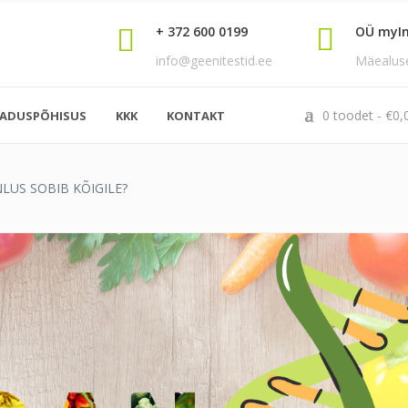
+ 372 600 0199
OÜ myI
info@geenitestid.ee
Mäealuse 
0 toodet
€
0,
EADUSPÕHISUS
KKK
KONTAKT
0
LUS SOBIB KÕIGILE?