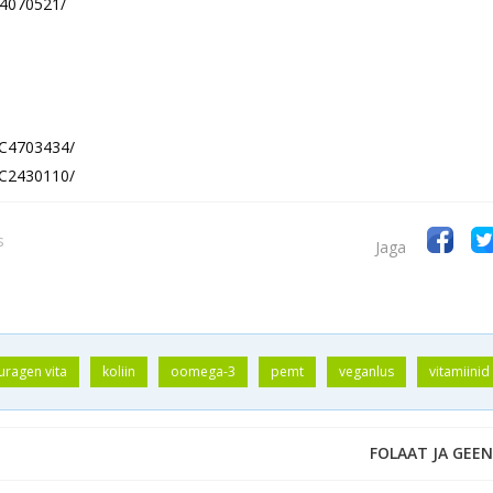
C4070521/
PMC4703434/
PMC2430110/
s
Jaga
guragen vita
koliin
oomega-3
pemt
veganlus
vitamiinid
FOLAAT JA GEEN