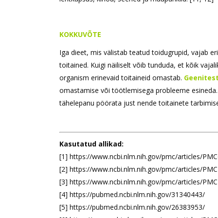
KOKKUVÕTE
Iga dieet, mis välistab teatud toidugrupid, vajab e
toitained. Kuigi näiliselt võib tunduda, et kõik vaj
organism erinevaid toitaineid omastab.
Geenitest
omastamise või töötlemisega probleeme esineda. 
tähelepanu pöörata just nende toitainete tarbimis
Kasutatud allikad:
[1] https://www.ncbi.nlm.nih.gov/pmc/articles/PM
[2] https://www.ncbi.nlm.nih.gov/pmc/articles/PM
[3] https://www.ncbi.nlm.nih.gov/pmc/articles/PM
[4] https://pubmed.ncbi.nlm.nih.gov/31340443/
[5] https://pubmed.ncbi.nlm.nih.gov/26383953/