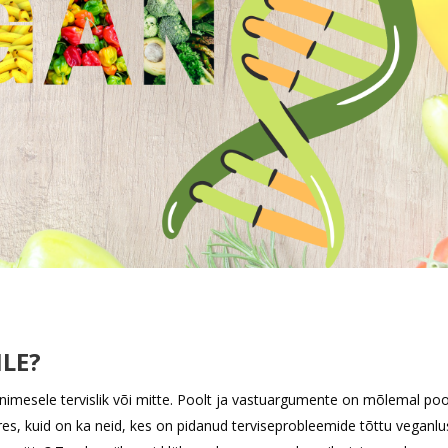
ILE?
inimesele tervislik või mitte. Poolt ja vastuargumente on mõlemal poo
res, kuid on ka neid, kes on pidanud terviseprobleemide tõttu veganlu