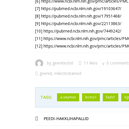
[6] https://www.ncbi.nlm.nih.gov/pmc/articles/PM
[7] https://pubmed.ncbi.nlm.nih.gov/19103647/
[8] https://pubmed.ncbi.nlm.nih.gov/17951468/
[9] https://pubmed.ncbi.nlm.nih.gov/22113863/
[10] https://pubmed.ncbi.nlm.nih.gov/7449242/
[11] https://www.ncbi.nlm.nih.gov/pmc/articles/
[12] https://www.ncbi.nlm.nih.gov/pmc/articles/
by
geenitestid
11 likes
0 comment
geenid
,
mikrotoitained
TAGS:
a-vitamiin
bcmo1
fads1
fi
PEEDI-HAKKLIHAPALLID