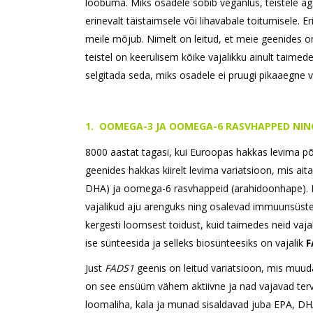
loobuma. Miks osadele sobib veganlus, teistele a
erinevalt täistaimsele või lihavabale toitumisele.
meile mõjub. Nimelt on leitud, et meie geenides 
teistel on keerulisem kõike vajalikku ainult taim
selgitada seda, miks osadele ei pruugi pikaaegne 
1. OOMEGA-3 JA OOMEGA-6 RASVHAPPED NIN
8000 aastat tagasi, kui Euroopas hakkas levima 
geenides hakkas kiirelt levima variatsioon, mis ai
DHA) ja oomega-6 rasvhappeid (arahidoonhape). 
vajalikud aju arenguks ning osalevad immuunsüstee
kergesti loomsest toidust, kuid taimedes neid vaja
ise sünteesida ja selleks biosünteesiks on vajalik
F
Just
FADS1
geenis on leitud variatsioon, mis muud
on see ensüüm vähem aktiivne ja nad vajavad tervis
loomaliha, kala ja munad sisaldavad juba EPA, DH