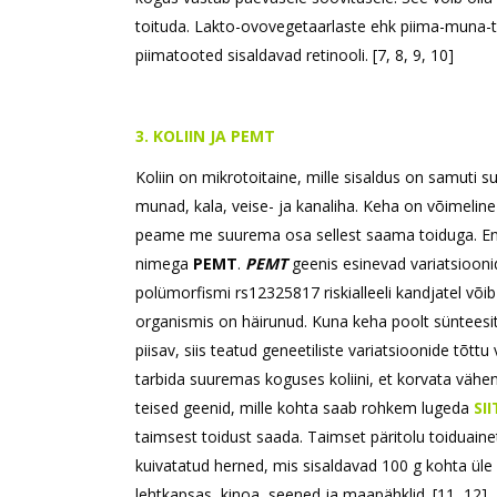
toituda. Lakto-ovovegetaarlaste ehk piima-muna-t
piimatooted sisaldavad retinooli. [7, 8, 9, 10]
3. KOLIIN JA PEMT
Koliin on mikrotoitaine, mille sisaldus on samuti 
munad, kala, veise- ja kanaliha. Keha on võimeline 
peame me suurema osa sellest saama toiduga. En
nimega
PEMT
.
PEMT
geenis esinevad variatsioonid
polümorfismi rs12325817 riskialleeli kandjatel võib 
organismis on häirunud. Kuna keha poolt sünteesit
piisav, siis teatud geneetiliste variatsioonide tõt
tarbida suuremas koguses koliini, et korvata vähen
teised geenid, mille kohta saab rohkem lugeda
SII
taimsest toidust saada. Taimset päritolu toiduainet
kuivatatud herned, mis sisaldavad 100 g kohta üle 15
lehtkapsas, kinoa, seened ja maapähklid. [11, 12]