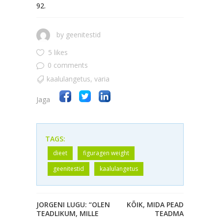
92.
by
geenitestid
5 likes
0 comments
kaalulangetus
,
varia
Jaga
TAGS:
dieet
figuragen weight
geenitestid
kaalulangetus
JORGENI LUGU: “OLEN
KÕIK, MIDA PEAD
TEADLIKUM, MILLE
TEADMA