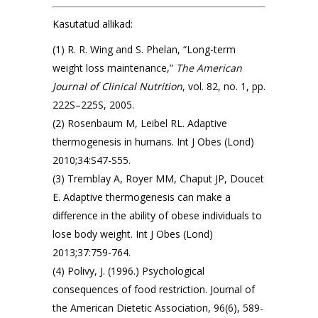
Kasutatud allikad:
(1) R. R. Wing and S. Phelan, “Long-term
weight loss maintenance,”
The American
Journal of Clinical Nutrition
, vol. 82, no. 1, pp.
222S–225S, 2005.
(2) Rosenbaum M, Leibel RL. Adaptive
thermogenesis in humans. Int J Obes (Lond)
2010;34:S47-S55.
(3) Tremblay A, Royer MM, Chaput JP, Doucet
E. Adaptive thermogenesis can make a
difference in the ability of obese individuals to
lose body weight. Int J Obes (Lond)
2013;37:759-764.
(4) Polivy, J. (1996.) Psychological
consequences of food restriction. Journal of
the American Dietetic Association, 96(6), 589-