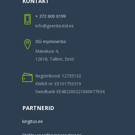
KONTAKT
+ 372 600 0199
info@geenitestid.ee
OÜ myInnerGo
Mäealuse 4,
12618, Tallinn, Eesti
Registrikood: 12735132
KMKR nr: EE101755319
Swedbank EE482200221060677634
PARTNERID
kingitus.ee