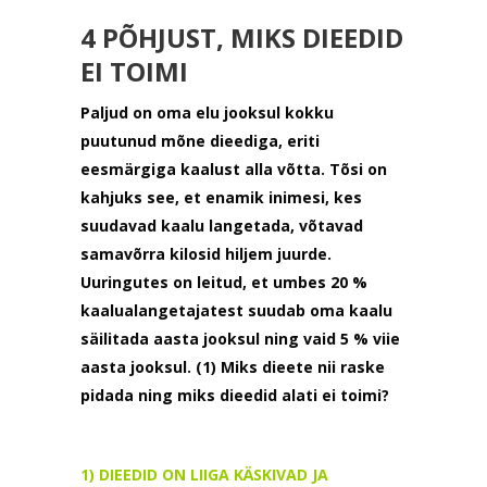
4 PÕHJUST, MIKS DIEEDID
EI TOIMI
Paljud on oma elu jooksul kokku
puutunud mõne dieediga, eriti
eesmärgiga kaalust alla võtta. Tõsi on
kahjuks see, et enamik inimesi, kes
suudavad kaalu langetada, võtavad
samavõrra kilosid hiljem juurde.
Uuringutes on leitud, et umbes 20 %
kaalualangetajatest suudab oma kaalu
säilitada aasta jooksul ning vaid 5 % viie
aasta jooksul. (1) Miks dieete nii raske
pidada ning miks dieedid alati ei toimi?
1) DIEEDID ON LIIGA KÄSKIVAD JA