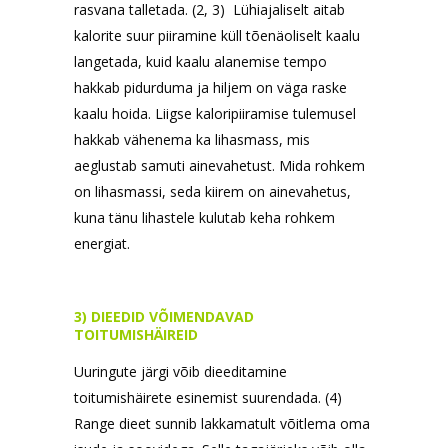
rasvana talletada. (2, 3) Lühiajaliselt aitab
kalorite suur piiramine küll tõenäoliselt kaalu
langetada, kuid kaalu alanemise tempo
hakkab pidurduma ja hiljem on väga raske
kaalu hoida. Liigse kaloripiiramise tulemusel
hakkab vähenema ka lihasmass, mis
aeglustab samuti ainevahetust. Mida rohkem
on lihasmassi, seda kiirem on ainevahetus,
kuna tänu lihastele kulutab keha rohkem
energiat.
3) DIEEDID VÕIMENDAVAD
TOITUMISHÄIREID
Uuringute järgi võib dieeditamine
toitumishäirete esinemist suurendada. (4)
Range dieet sunnib lakkamatult võitlema oma