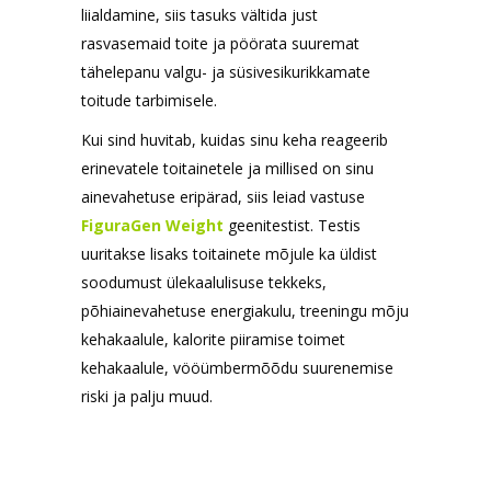
liialdamine, siis tasuks vältida just
rasvasemaid toite ja pöörata suuremat
tähelepanu valgu- ja süsivesikurikkamate
toitude tarbimisele.
Kui sind huvitab, kuidas sinu keha reageerib
erinevatele toitainetele ja millised on sinu
ainevahetuse eripärad, siis leiad vastuse
FiguraGen Weight
geenitestist. Testis
uuritakse lisaks toitainete mõjule ka üldist
soodumust ülekaalulisuse tekkeks,
põhiainevahetuse energiakulu, treeningu mõju
kehakaalule, kalorite piiramise toimet
kehakaalule, vööümbermõõdu suurenemise
riski ja palju muud.