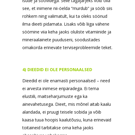
isude ja soovidega. Selle tagajärjeks võib olla
see, et inimene nii-öelda “murdub” ja sööb siis
rohkem ning valimatult, kui ta oleks söönud
ilma dieeti pidamata. Lisaks võib liiga vähene
söömine viia keha jaoks oluliste vitamiinide ja
mineraalainete puuduseni, soodustades
omakorda erinevate terviseprobleemide teket.
4) DIEEDID EI OLE PERSONAALSED
Dieedid ei ole enamasti personaalsed – need
ei arvesta inimese eripäradega. Ei tema
elustiili, maitseharjumuste ega ka
ainevahetusega. Dieet, mis mõnel aitab kaalu
alandada, ei pruugi teisele sobida ja võib
kaasa tuua hoopis kaalutõusu, kuna erinevaid
toitaineid tarbitakse oma keha jaoks