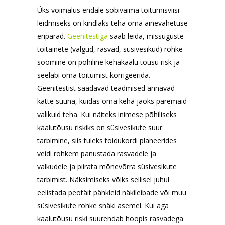
Üks võimalus endale sobivaima toitumisviisi
leidmiseks on kindlaks teha oma ainevahetuse
eripärad.
Geenitestiga
saab leida, missuguste
toitainete (valgud, rasvad, süsivesikud) rohke
söömine on põhiline kehakaalu tõusu risk ja
seeläbi oma toitumist korrigeerida.
Geenitestist saadavad teadmised annavad
kätte suuna, kuidas oma keha jaoks paremaid
valikuid teha. Kui näiteks inimese põhiliseks
kaalutõusu riskiks on süsivesikute suur
tarbimine, siis tuleks toidukordi planeerides
veidi rohkem panustada rasvadele ja
valkudele ja piirata mõnevõrra süsivesikute
tarbimist. Näksimiseks võiks sellisel juhul
eelistada peotäit pähkleid näkileibade või muu
süsivesikute rohke snäki asemel. Kui aga
kaalutõusu riski suurendab hoopis rasvadega