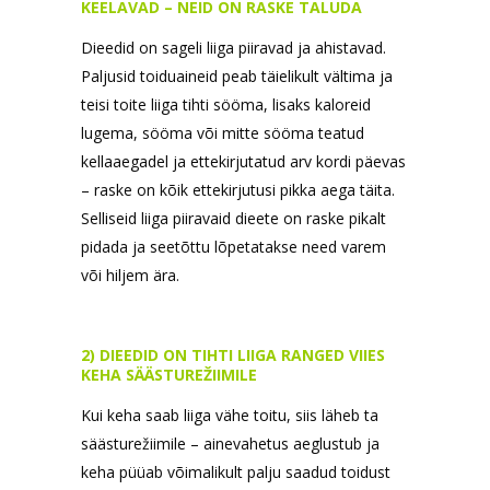
KEELAVAD – NEID ON RASKE TALUDA
Dieedid on sageli liiga piiravad ja ahistavad.
Paljusid toiduaineid peab täielikult vältima ja
teisi toite liiga tihti sööma, lisaks kaloreid
lugema, sööma või mitte sööma teatud
kellaaegadel ja ettekirjutatud arv kordi päevas
– raske on kõik ettekirjutusi pikka aega täita.
Selliseid liiga piiravaid dieete on raske pikalt
pidada ja seetõttu lõpetatakse need varem
või hiljem ära.
2) DIEEDID ON TIHTI LIIGA RANGED VIIES
KEHA SÄÄSTUREŽIIMILE
Kui keha saab liiga vähe toitu, siis läheb ta
säästurežiimile – ainevahetus aeglustub ja
keha püüab võimalikult palju saadud toidust