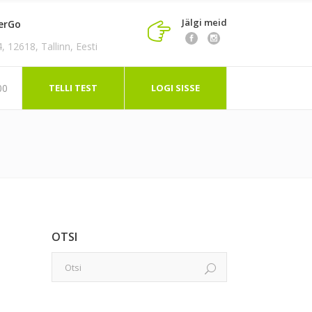
Jälgi meid
erGo
 12618, Tallinn, Eesti
TELLI TEST
LOGI SISSE
00
OTSI