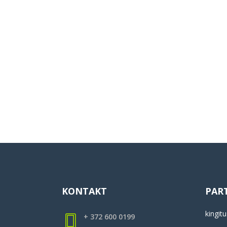
KONTAKT
PAR
kingitu
+ 372 600 0199