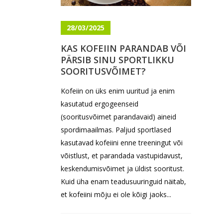
28/03/2025
KAS KOFEIIN PARANDAB VÕI
PÄRSIB SINU SPORTLIKKU
SOORITUSVÕIMET?
Kofeiin on üks enim uuritud ja enim
kasutatud ergogeenseid
(sooritusvõimet parandavaid) aineid
spordimaailmas. Paljud sportlased
kasutavad kofeiini enne treeningut või
võistlust, et parandada vastupidavust,
keskendumisvõimet ja üldist sooritust.
Kuid üha enam teadusuuringuid näitab,
et kofeiini mõju ei ole kõigi jaoks...