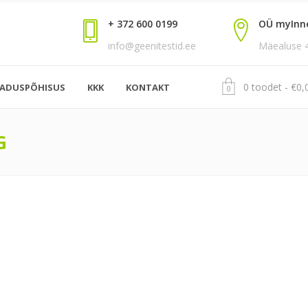
+ 372 600 0199
OÜ myInn
info@geenitestid.ee
Mäealuse 4,
0 toodet
€
0,
EADUSPÕHISUS
KKK
KONTAKT
0
G